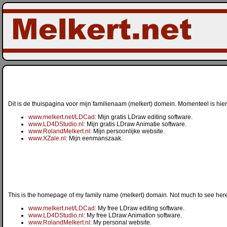
Dit is de thuispagina voor mijn familienaam (melkert) domein. Momenteel is hier 
www.melkert.net/LDCad
: Mijn gratis LDraw editing software.
www.LD4DStudio.nl
: Mijn gratis LDraw Animatie software.
www.RolandMelkert.nl
: Mijn persoonlijke website.
www.XZale.nl
: Mijn eenmanszaak.
This is the homepage of my family name (melkert) domain. Not much to see here 
www.melkert.net/LDCad
: My free LDraw editing software.
www.LD4DStudio.nl
: My free LDraw Animation software.
www.RolandMelkert.nl
: My personal website.